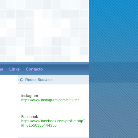
as
Links
Contacto
Redes Sociales
Instagram:
https://www.instagram.com/c3t.utn/
Facebook:
https://www.facebook.com/profile.php?
id=61556386444356