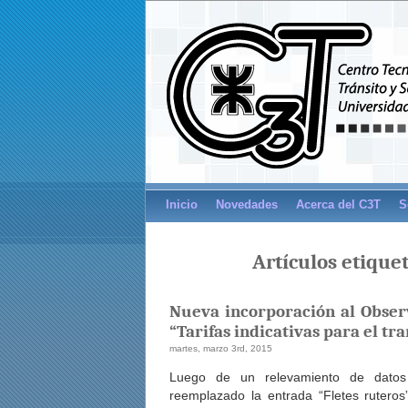
Inicio
Novedades
Acerca del C3T
S
Artículos etique
Nueva incorporación al Obser
“Tarifas indicativas para el t
martes, marzo 3rd, 2015
Luego de un relevamiento de dato
reemplazado la entrada “Fletes ruteros