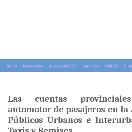
Inicio
Novedades
Acerca del C3T
Servicios
ONDaT
Dipl
Las cuentas provinciale
automotor de pasajeros en la 
Públicos Urbanos e Interurb
Taxis y Remises