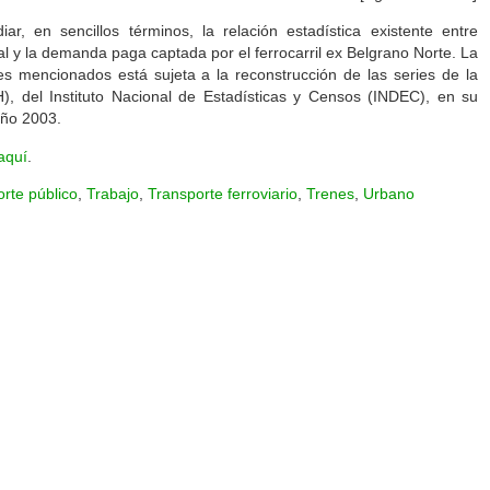
ar, en sencillos términos, la relación estadística existente entre
al y la demanda paga captada por el ferrocarril ex Belgrano Norte. La
res mencionados está sujeta a la reconstrucción de las series de la
 del Instituto Nacional de Estadísticas y Censos (INDEC), en su
año 2003.
aquí
.
orte público
,
Trabajo
,
Transporte ferroviario
,
Trenes
,
Urbano