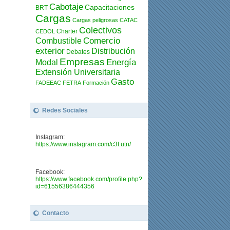
Cabotaje
Capacitaciones
BRT
Cargas
Cargas peligrosas
CATAC
Colectivos
Charter
CEDOL
Combustible
Comercio
exterior
Distribución
Debates
Empresas
Modal
Energía
Extensión Universitaria
Gasto
FADEEAC
FETRA
Formación
Redes Sociales
Instagram:
https://www.instagram.com/c3t.utn/
Facebook:
https://www.facebook.com/profile.php?
id=61556386444356
Contacto