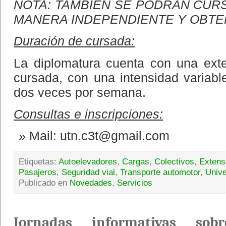
NOTA: TAMBIÉN SE PODRÁN CUR
MANERA INDEPENDIENTE Y OBTE
Duración de cursada:
La diplomatura cuenta con una ext
cursada, con una intensidad variabl
dos veces por semana.
Consultas e inscripciones:
Mail: utn.c3t@gmail.com
Etiquetas:
Autoelevadores
,
Cargas
,
Colectivos
,
Extensi
Pasajeros
,
Seguridad vial
,
Transporte automotor
,
Unive
Publicado en
Novedades
,
Servicios
Jornadas informativas sob