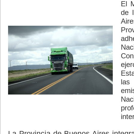
El M
de 
Ai
Pro
ad
Nac
Con
ejer
Est
las
emi
Nac
pro
inte
La Provincia de Buenos Aires integr